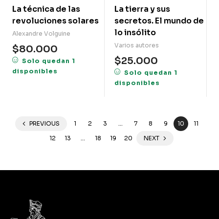
La técnica de las
La tierra y sus
revoluciones solares
secretos. El mundo de
lo insólito
Alexandre Volguine
Varios autores
$
80.000
$
25.000
Solo quedan 1
disponibles
Solo quedan 1
disponibles
PREVIOUS
1
2
3
…
7
8
9
10
11
12
13
…
18
19
20
NEXT