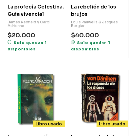
La profecía Celestina.
La rebelión de los
Guía vivencial
brujos
James Redfield y Carol
Louis Pauwells & Jacques
Adrienne
Bergier
$
20.000
$
40.000
Solo quedan 1
Solo quedan 1
disponibles
disponibles
Libro usado
Libro usado