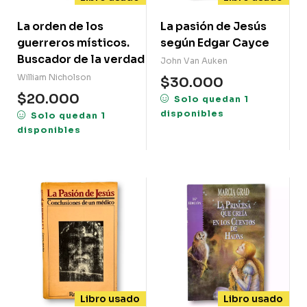
La orden de los
La pasión de Jesús
guerreros místicos.
según Edgar Cayce
Buscador de la verdad
John Van Auken
William Nicholson
$
30.000
$
20.000
Solo quedan 1
disponibles
Solo quedan 1
disponibles
Libro usado
Libro usado