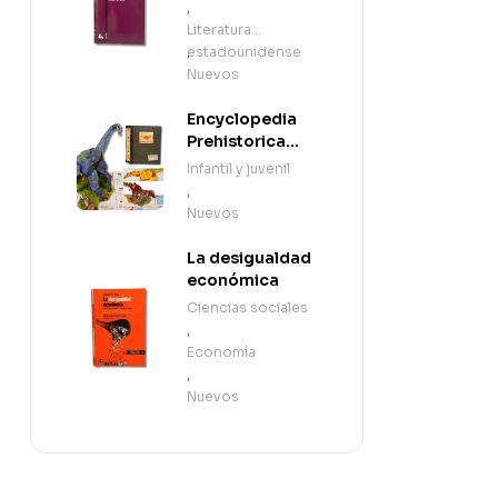
,
Literatura
estadounidense
,
Nuevos
Encyclopedia
Prehistorica
Dinosaurs: The
Infantil y juvenil
Definitive Pop-
,
Up (en Inglés)
Nuevos
La desigualdad
económica
Ciencias sociales
,
Economía
,
Nuevos