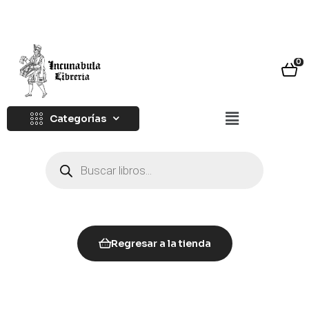
0
Categorías
Regresar a la tienda