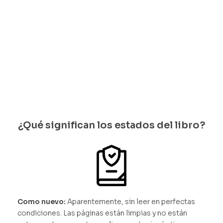
Solo
Solo
bles
quedan 1
quedan 1
disponi
disponi
bles
bles
¿Qué significan los estados del libro?
Como nuevo:
Aparentemente, sin leer en perfectas
condiciones. Las páginas están limpias y no están