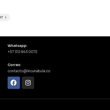
XT
Whatsapp:
+57 312 843 0072
Correo
:
contacto@incunabula.co