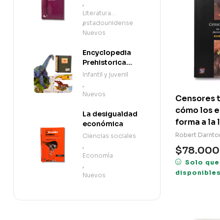
,
Literatura
estadounidense
,
Nuevos
Encyclopedia
Prehistorica
Dinosaurs: The
Infantil y juvenil
Definitive Pop-
,
Up (en Inglés)
Nuevos
Censores t
cómo los e
La desigualdad
forma a la 
económica
Robert Darnto
Ciencias sociales
,
$
78.000
Economía
Solo que
,
disponible
Nuevos