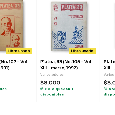
Libro usado
Libro usado
(No. 102 – Vol
Platea, 33 (No. 105 – Vol
Plate
 1991)
XIII – marzo, 1992)
Varios autores
Varios
$
8.000
$
8.
dan 1
Solo quedan 1
So
s
disponibles
dispo