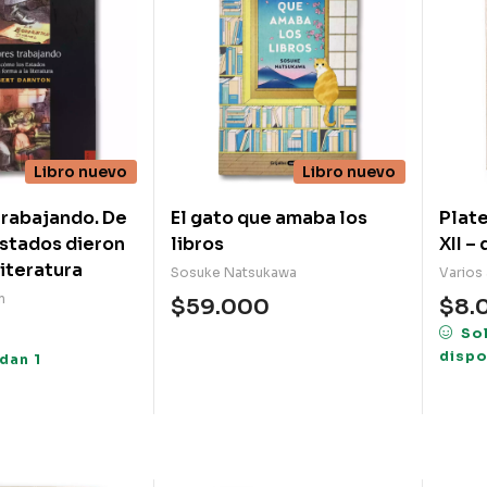
Libro nuevo
Libro nuevo
rabajando. De
El gato que amaba los
Plate
stados dieron
libros
X
literatura
Sosuke Natsukawa
Varios
n
$
59.000
$
8.
So
dispo
dan 1
s