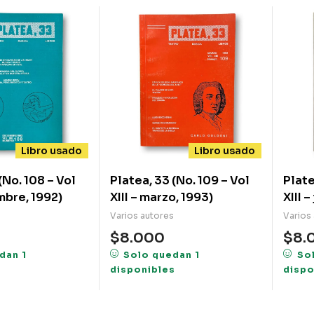
Libro usado
Libro usado
(No. 108 – Vol
Platea, 33 (No. 109 – Vol
Plate
embre, 1992)
XIII – marzo, 1993)
Varios autores
Varios
$
8.000
$
8.
dan 1
Solo quedan 1
So
s
disponibles
dispo