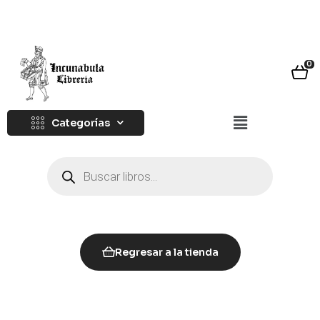
0
Categorías
Regresar a la tienda