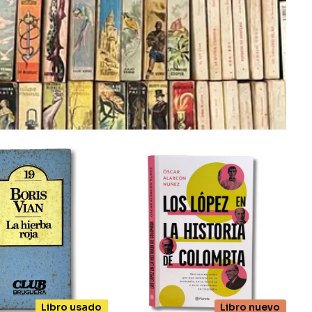
rería
encontrarás libros
los únicos de todos
atálogo:
Libro usado
Libro nuevo