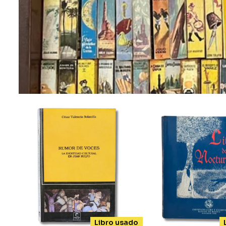
Bien
Somos una librerí
originales nuevos 
los gén
Libro usado