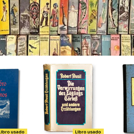
venidos a Incunabula Lib
a virtual fundada en Cali, Colombia en el 2018. Aquí 
y usados, ediciones antiguas y descatalogadas. Títu
eros en español y en otros idiomas.Conoce nuestro c
Tienda
Libro usado
Libro usado