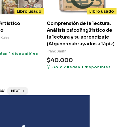
Libro usado
Libro usado
rtistico
Comprensión de la lectura.
no
Análisis psicolingüístico de
la lectura y su aprendizaje
 Kahn
(Algunos subrayados a lápiz)
0
Frank Smith
dan 1 disponibles
$
40.000
Solo quedan 1 disponibles
642
NEXT