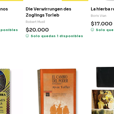
rnos
Die Verwirrungen des
La hierba r
Zoglings Torleb
Boris Vian
Robert Musil
$
17.000
$
20.000
sponibles
Solo que
Solo quedan 1 disponibles