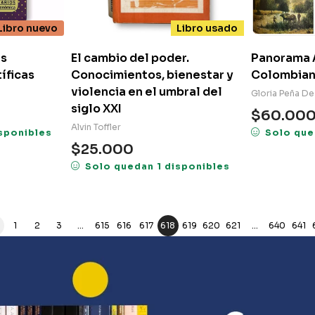
Libro nuevo
Libro usado
as
El cambio del poder.
Panorama A
íficas
Conocimientos, bienestar y
Colombia
violencia en el umbral del
Gloria Peña De
siglo XXI
$
60.00
Alvin Toffler
sponibles
Solo que
$
25.000
Solo quedan 1 disponibles
1
2
3
…
615
616
617
618
619
620
621
…
640
641