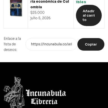
ria económica de Col
ibles
ombia
Añadir
$
25.000
al carri
julio 5, 2026
to
Enlace a la
lista de
Copiar
deseos: