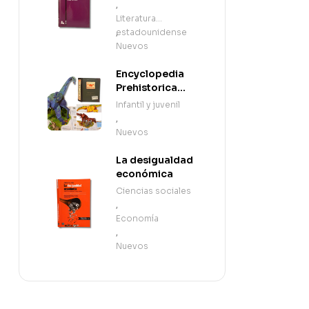
,
Literatura
estadounidense
,
Nuevos
Encyclopedia
Prehistorica
Dinosaurs: The
Infantil y juvenil
Definitive Pop-
,
Up (en Inglés)
Nuevos
La desigualdad
económica
Ciencias sociales
,
Economía
,
Nuevos