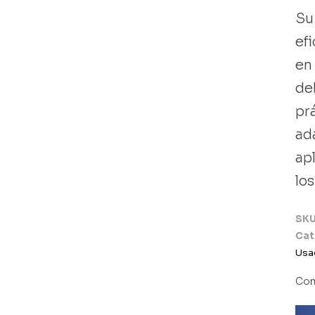
Su
efi
en
de
pr
ad
ap
lo
SK
Cat
Usa
Com