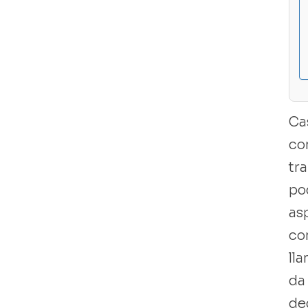
Libro usado
Ca
co
tr
po
as
co
ll
da
de