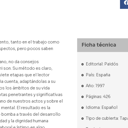
nto, tanto en el trabajo como
Ficha técnica
 aspectos, pero pocos saben
ano, no da consejos
Editorial: Paidós
 ni son. Su método es claro,
País: España
 siete etapas que el lector
pia cuenta, adaptándolas a su
Año: 1997
os los ámbitos de su vida
otas penetrantes y significativas
Páginas: 426
uno de nuestros actos y sobre el
Idioma: Español
mental. El resultado es la
 bomba a través del desarrollo
Tipo de cubierta: Ta
tidad y la dignidad humana
aboral e íntimo en algo