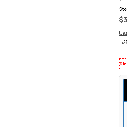
Ste
$
Us
¿Q
Sin