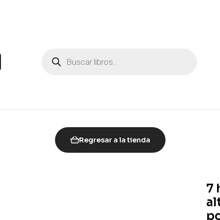
Regresar a la tienda
7 
al
po