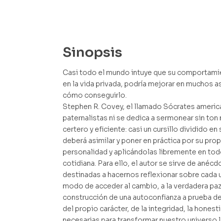
Sinopsis
Casi todo el mundo intuye que su comportamie
en la vida privada, podría mejorar en muchos
cómo conseguirlo.
Stephen R. Covey, el llamado Sócrates americ
paternalistas ni se dedica a sermonear sin ton
certero y eficiente: casi un cursillo dividido en
deberá asimilar y poner en práctica por su pro
personalidad y aplicándolas libremente en tod
cotidiana. Para ello, el autor se sirve de anécd
destinadas a hacernos reflexionar sobre cada 
modo de acceder al cambio, a la verdadera paz 
construcción de una autoconfianza a prueba de
del propio carácter, de la integridad, la hones
necesarias para transformar nuestro universo l