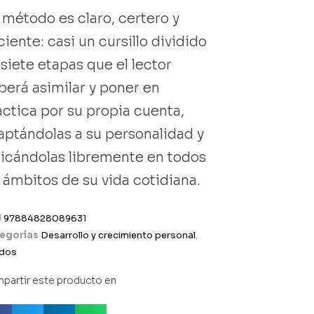
 método es claro, certero y
ciente: casi un cursillo dividido
 siete etapas que el lector
berá asimilar y poner en
áctica por su propia cuenta,
aptándolas a su personalidad y
licándolas libremente en todos
s ámbitos de su vida cotidiana.
U
97884828089631
egorías
Desarrollo y crecimiento personal
,
dos
partir este producto en