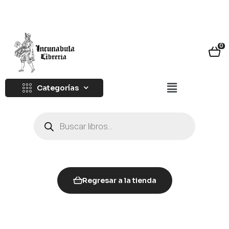
0
Categorías
Regresar a la tienda