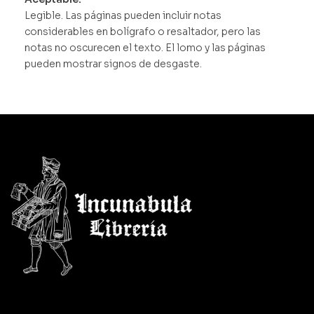
Legible. Las páginas pueden incluir notas
considerables en bolígrafo o resaltador, pero las
notas no oscurecen el texto. El lomo y las páginas
pueden mostrar signos de desgaste.