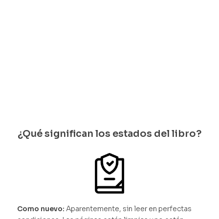
bles
Solo
quedan
2
disponib
les
¿Qué significan los estados del libro?
Como nuevo:
Aparentemente, sin leer en perfectas