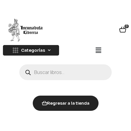
0
Categorías
Regresar a la tienda