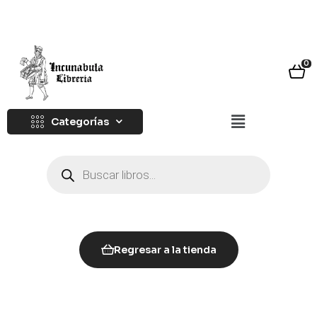
0
Categorías
Regresar a la tienda