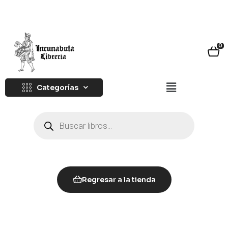
0
Categorías
Regresar a la tienda