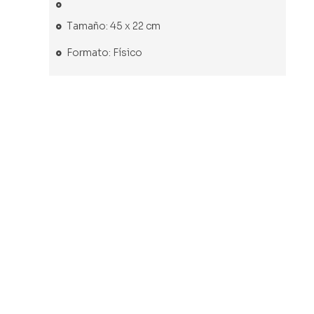
Tamaño: 45 x 22 cm
Formato: Físico
Libro usado
Libro usado
Libro usado
Libro usado
Marc
Obras
Renoir.
André
Chagall
maestras.
María
Derain.
Paul
Teresa
1880-
Mikhail
Guerman
Cezanne
Benedetti
1954