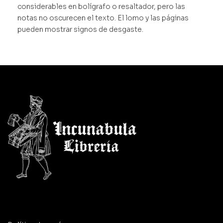
considerables en bolígrafo o resaltador, pero las
notas no oscurecen el texto. El lomo y las páginas
pueden mostrar signos de desgaste.