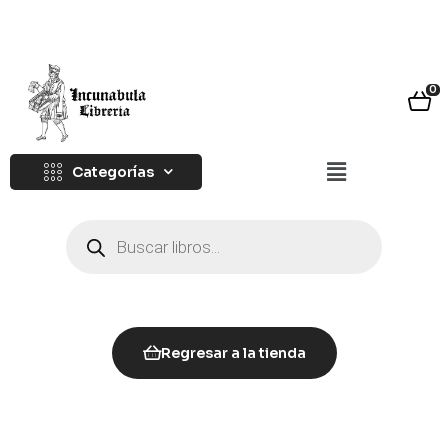
0
Categorías
Regresar a la tienda