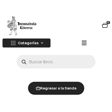
0
Categorías
Regresar a la tienda