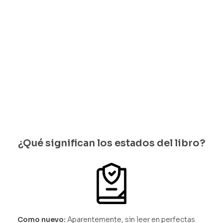
Aaron
Solo
Copland
quedan 1
$
33.000
disponib
Solo
les
quedan 1
disponib
les
¿Qué significan los estados del libro?
Como nuevo:
Aparentemente, sin leer en perfectas