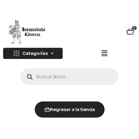
0
Categorías
Regresar a la tienda