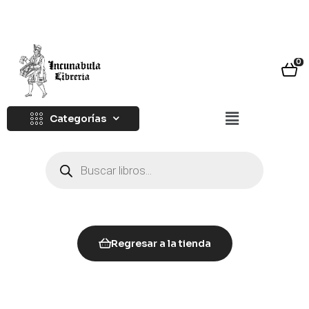
0
Categorías
Regresar a la tienda