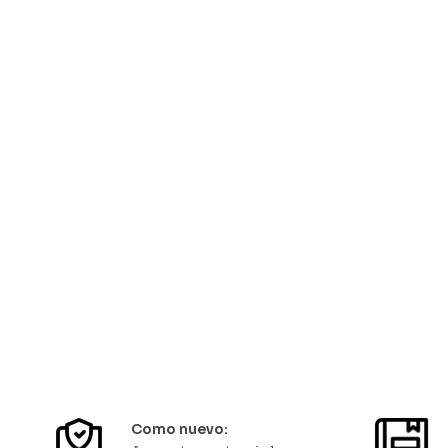
Libro nuevo
Los elegidos
Diario 
Alfonso Lopez Michelsen
José María
$
29.000
$
35.0
Solo quedan 1 disponibles
Solo 
Como nuevo: