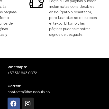
ro
Legible. Las páginas pueden
. La
incluir notas considerables
as páginas
en bolígrafo o resaltador,
l lomo
pero las notas no oscurecen
gnos de
el texto. El lomo y las
ginas
páginas pueden mostrar
tas y
signos de desgaste.
Whatsapp:
+57 312 843 0072
Correo
:
contacto@incunabula.co