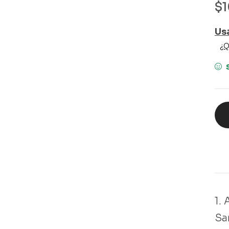
$
Us
¿Q
1.
⁠Sa