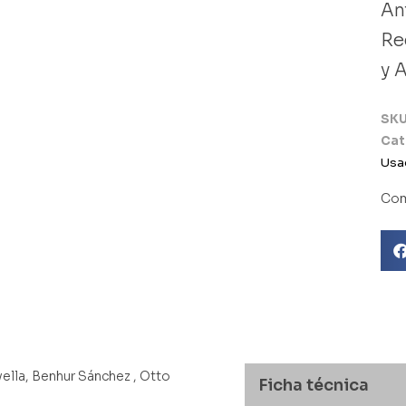
⁠A
⁠R
y 
Libro usado
SK
Cat
Usa
Com
vella, Benhur Sánchez , Otto
Ficha técnica