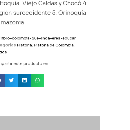
ntioquia, Viejo Caldas y Chocó 4.
egión suroccidente 5. ⁠Orinoquía
Amazonía
U
libro-colombia-que-linda-eres-educar
egorías
Historia
,
Historia de Colombia
,
dos
partir este producto en