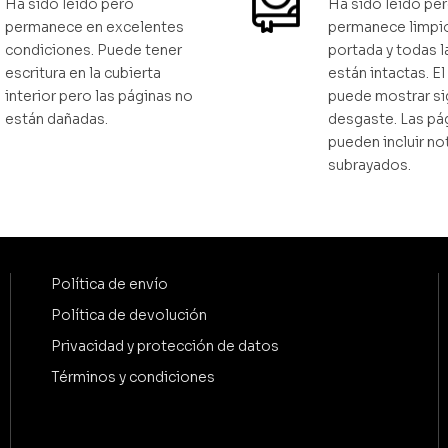
Ha sido leído pero
Ha sido leído pe
permanece en excelentes
permanece limpio
condiciones. Puede tener
portada y todas l
escritura en la cubierta
están intactas. E
interior pero las páginas no
puede mostrar si
están dañadas.
desgaste. Las pá
pueden incluir no
subrayados.
Política de envío
Política de devolución
Privacidad y protección de datos
Términos y condiciones