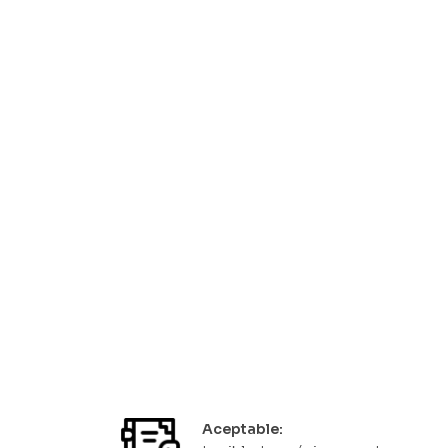
ro nuevo
de
ones
onomía,
riodismo
Aceptable: