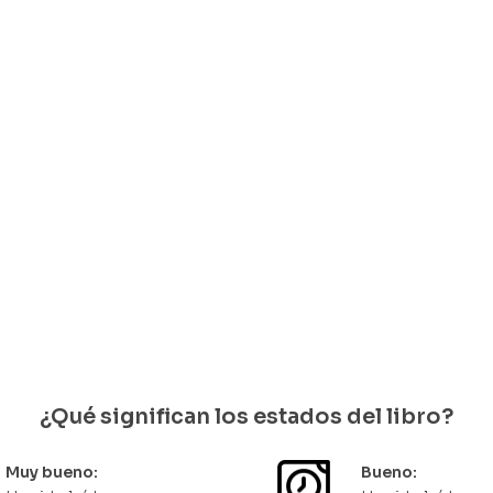
Libro usado
Lib
de la Independencia
Los López en la historia 
Colombia. Seis generaci
 Caballero
que han influido en la ec
00
en la política y en el pe
quedan 1 disponibles
en Colombia
Oscar Alarcón Núñez
$
27.500
Hay existencias
¿Qué significan los estados del libro?
Muy bueno:
Bueno: