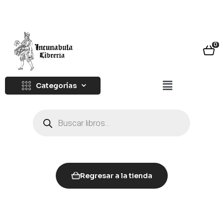
0
Categorías
Regresar a la tienda