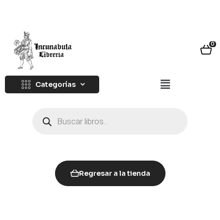
0
Categorías
Regresar a la tienda