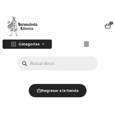
0
Categorías
Regresar a la tienda