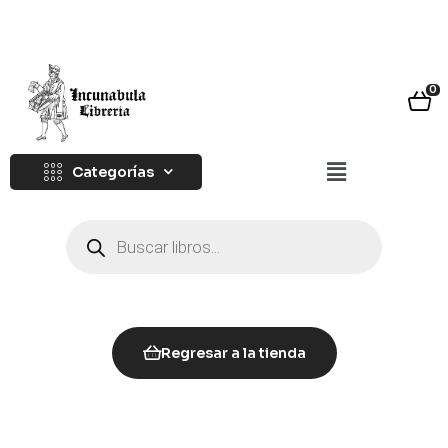
0
Categorías
Regresar a la tienda