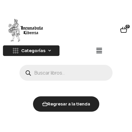
0
Categorías
Regresar a la tienda