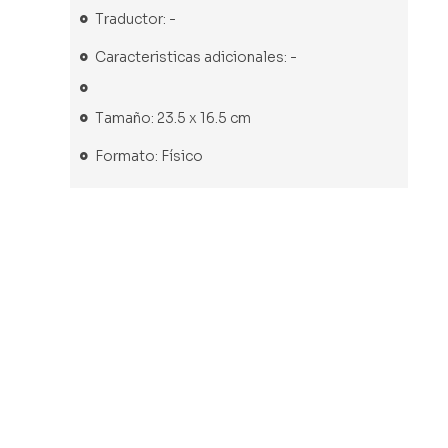
Traductor: -
Caracteristicas adicionales: -
Tamaño: 23.5 x 16.5 cm
Formato: Físico
-50%
Libro nuevo
Libro nuevo
Libro nuevo
Libro usado
Los
Los López en
La vanguardia
Diario de la