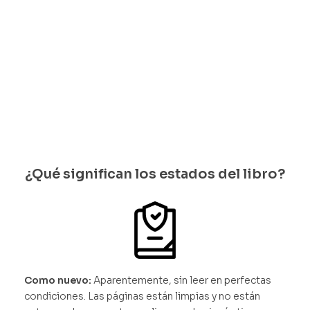
Nydhal
quedan 1
les
disponi
$
35.000
bles
Solo
quedan 1
disponi
bles
¿Qué significan los estados del libro?
Como nuevo:
Aparentemente, sin leer en perfectas
condiciones. Las páginas están limpias y no están