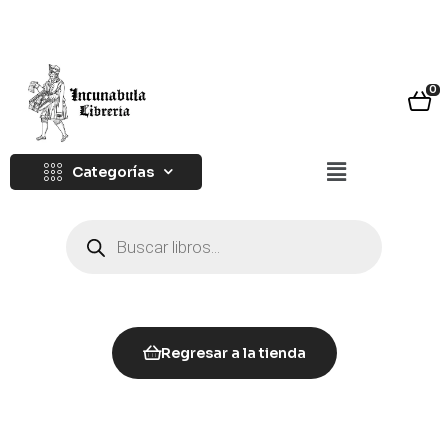
0
Categorías
Regresar a la tienda