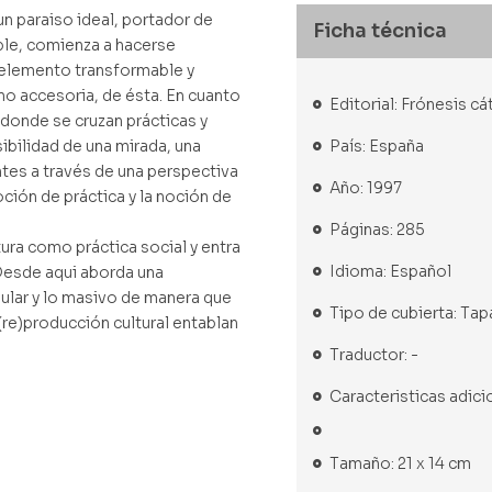
 un paraiso ideal, portador de
Ficha técnica
ble, comienza a hacerse
n elemento transformable y
 no accesoria, de ésta. En cuanto
Editorial: Frónesis cá
 donde se cruzan prácticas y
País: España
sibilidad de una mirada, una
es a través de una perspectiva
Año: 1997
noción de práctica y la noción de
Páginas: 285
tura como práctica social y entra
Idioma: Español
. Desde aqui aborda una
ular y lo masivo de manera que
Tipo de cubierta: Tap
e)producción cultural entablan
Traductor: -
Caracteristicas adici
Tamaño: 21 x 14 cm