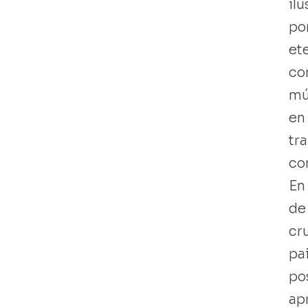
ilu
po
et
co
Libro usado
mú
en
tr
con
En
de
cru
pai
po
ap