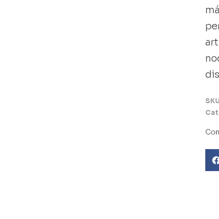
má
pe
art
no
di
SK
Cat
Com