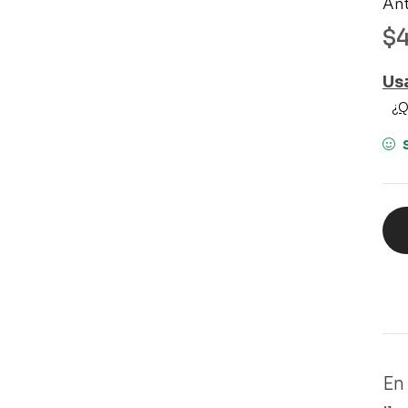
An
$
Us
¿Q
En