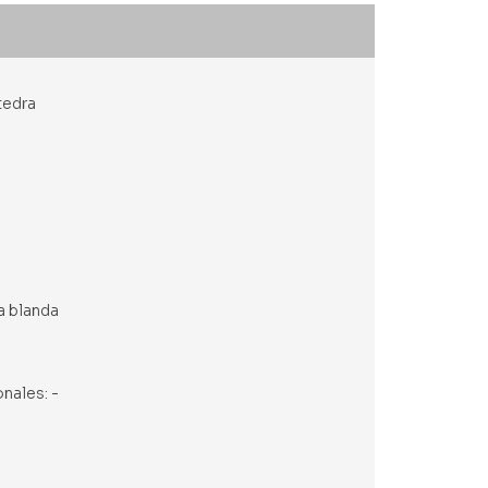
tedra
a blanda
onales: -