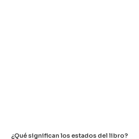
Tipos
Diccionario
Maracas
Tamerlan
delincuentes
de
en la
Enrique
Serrano
del Quijote
emociones
Opera
$
20.000
Ignacio
Bernardo
Ramón Illán
Rodríguez
Arias
Bacca
Solo
Guerrero
Trujillo
$
20.000
quedan 1
$
35.000
$
18.000
disponib
Solo
Solo
Solo
les
quedan 1
quedan 1
quedan 1
disponi
disponi
disponi
bles
bles
bles
¿Qué significan los estados del libro?