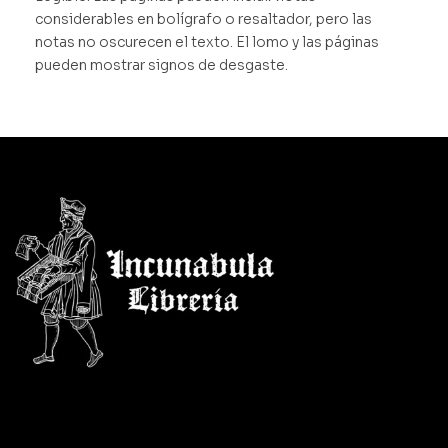
considerables en bolígrafo o resaltador, pero las
notas no oscurecen el texto. El lomo y las páginas
pueden mostrar signos de desgaste.