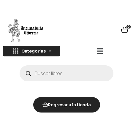
0
Categorías
Regresar a la tienda