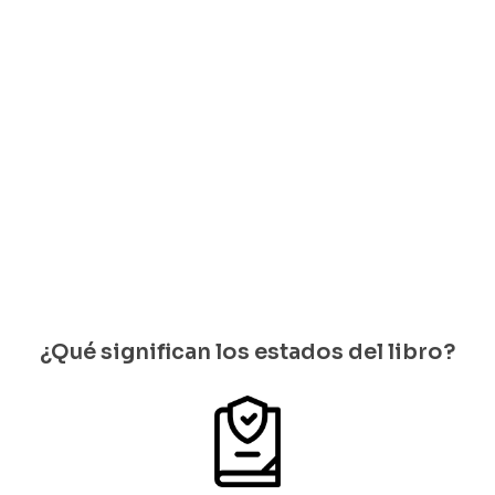
Elisa
Carreño
$
20.000
de Linares
Solo
$
30.000
quedan 1
Solo
disponib
quedan 1
les
disponi
bles
¿Qué significan los estados del libro?