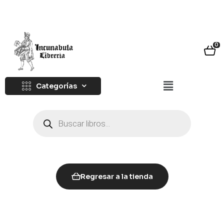
0
Categorías
Regresar a la tienda