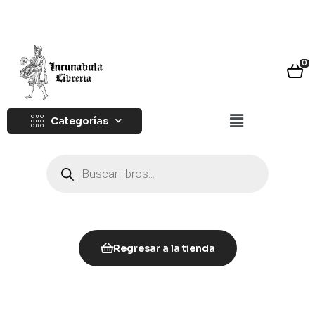
0
Categorías
Regresar a la tienda