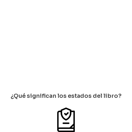
Amado
Alonso
Pedro
Henríquez
Ureña
$
25.000
Solo
quedan 1
disponib
les
¿Qué significan los estados del libro?