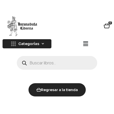
0
Categorías
Regresar a la tienda