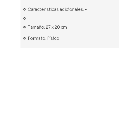
Caracteristicas adicionales: -
Tamaño: 27 x 20 cm
Formato: Físico
-65%
-50%
Libro usado
Libro nuevo
Libro nuevo
Libro usado
Bolívar (1783-
Cuatro
La vanguardia
Diario de la
1830): El
crisis que
intelectual y
Independenc