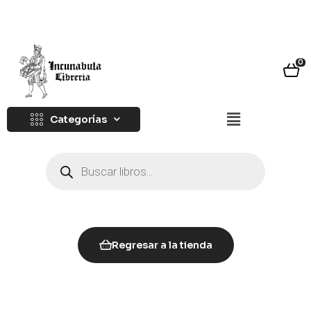
0
Categorías
Regresar a la tienda