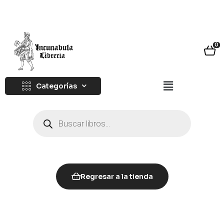
0
Categorías
Regresar a la tienda