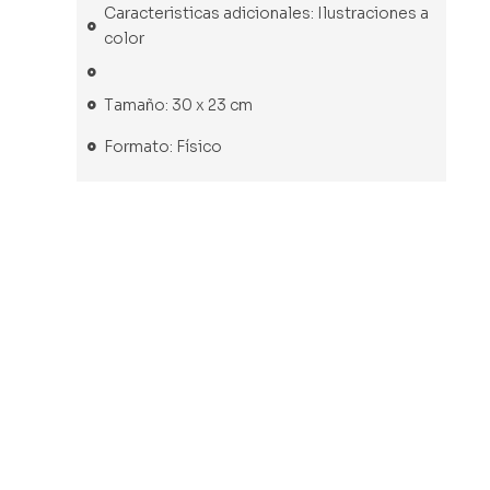
Caracteristicas adicionales: Ilustraciones a
color
Tamaño: 30 x 23 cm
Formato: Físico
Libro usado
Libro nuevo
Libro usado
Libro usado
Diccionario
Pinturas
Diccionario
Arte en el
de músicos
y
de
banco.