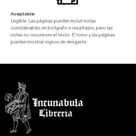
Aceptable:
Legible. Las páginas pueden incluir notas
considerables en bolígrafo o resaltador, pero las
notas no oscurecen el texto. El lomo y las páginas
pueden mostrar signos de desgaste.