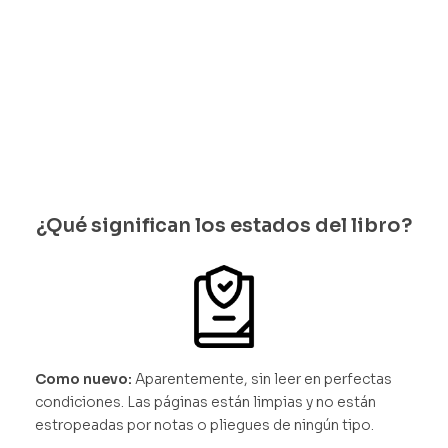
disponi
disponi
quedan 1
existen
bles
bles
disponib
cias
les
¿Qué significan los estados del libro?
Como nuevo:
Aparentemente, sin leer en perfectas
condiciones. Las páginas están limpias y no están
estropeadas por notas o pliegues de ningún tipo.