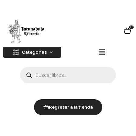
0
Categorías
Regresar a la tienda