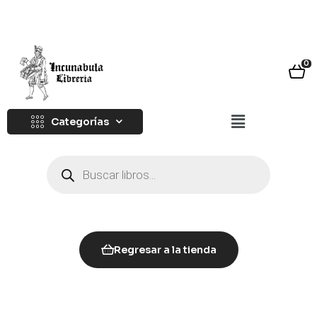
0
Categorías
Regresar a la tienda