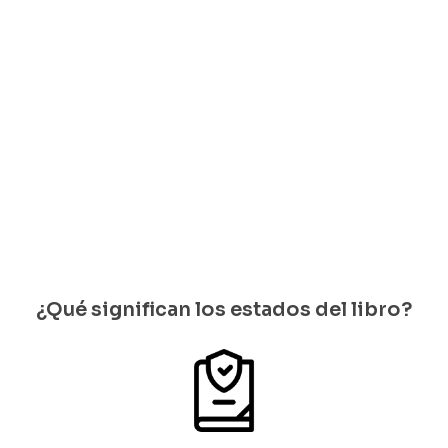
$
20.000
Solo
Edgar Allan
Poe
quedan 1
Solo
disponi
$
39.000
quedan 1
bles
disponib
Solo
les
quedan 1
disponi
bles
¿Qué significan los estados del libro?