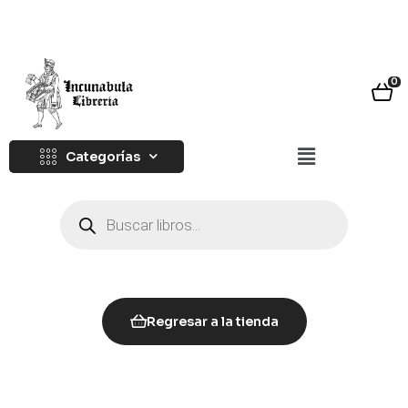
0
Categorías
Regresar a la tienda