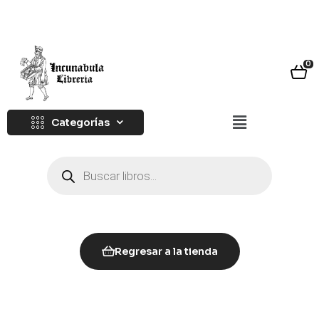
0
Categorías
Regresar a la tienda