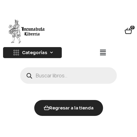
0
Categorías
Regresar a la tienda