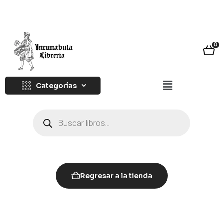
0
Categorías
Regresar a la tienda