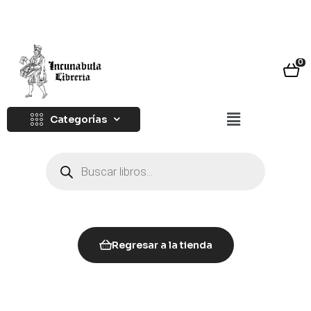
0
Categorías
Regresar a la tienda