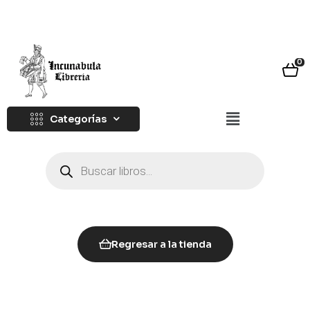
0
Categorías
Regresar a la tienda