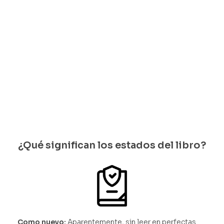
quedan
Solo
2
$
70.000
quedan 1
disponi
disponib
Solo
bles
les
quedan 1
disponi
bles
¿Qué significan los estados del libro?
Como nuevo:
Aparentemente, sin leer en perfectas