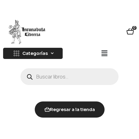
0
Categorías
Regresar a la tienda