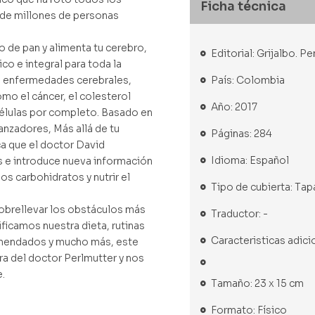
Ficha técnica
 de millones de personas
o de pan y alimenta tu cerebro,
Editorial: Grijalbo.
co e integral para toda la
País: Colombia
de enfermedades cerebrales,
omo el cáncer, el colesterol
Año: 2017
células por completo. Basado en
anzadores, Más allá de tu
Páginas: 284
a que el doctor David
Idioma: Español
s e introduce nueva información
s carbohidratos y nutrir el
Tipo de cubierta: Ta
sobrellevar los obstáculos más
Traductor: -
camos nuestra dieta, rutinas
Caracteristicas adici
omendados y mucho más, este
ra del doctor Perlmutter y nos
e.
Tamaño: 23 x 15 cm
Formato: Físico