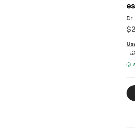
es
Dr.
$
Us
¿Q