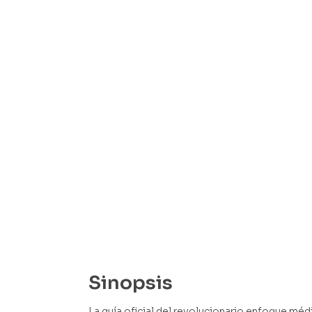
Sinopsis
La guía oficial del revolucionario enfoque méd