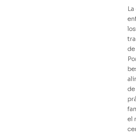
La 
en
lo
tr
Libro usado
de
Po
be
ali
de
prá
fa
el
cer