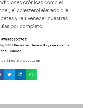
ndiciones crónicas como el
cer, el colesterol elevado o la
abetes y rejuvenecer nuestras
lulas por completo.
U
9789589007631
egorías
Bienestar
,
Desarrollo y crecimiento
sonal
,
Usados
partir este producto en