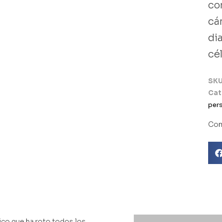
co
cán
di
cé
SK
Cat
per
Com
ico que ha roto todos los