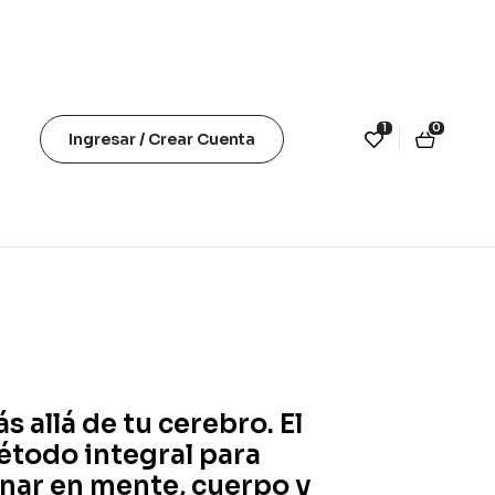
1
0
Ingresar / Crear Cuenta
s allá de tu cerebro. El
todo integral para
nar en mente, cuerpo y