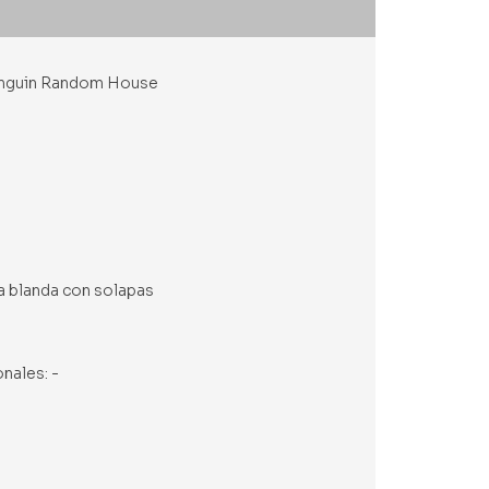
 Penguin Random House
pa blanda con solapas
onales: -