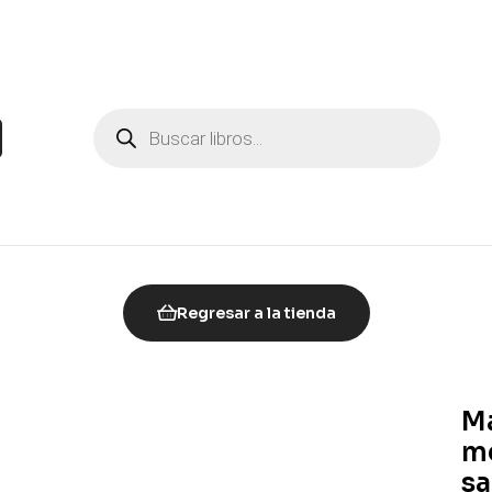
Regresar a la tienda
Má
mé
sa