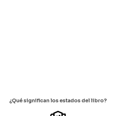
obra de
Religiosos
y Santos
Varios
autores
$
20.000
Solo
quedan 1
disponib
les
¿Qué significan los estados del libro?