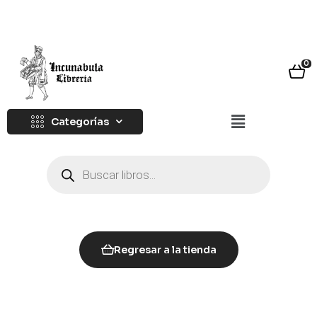
0
Categorías
Regresar a la tienda