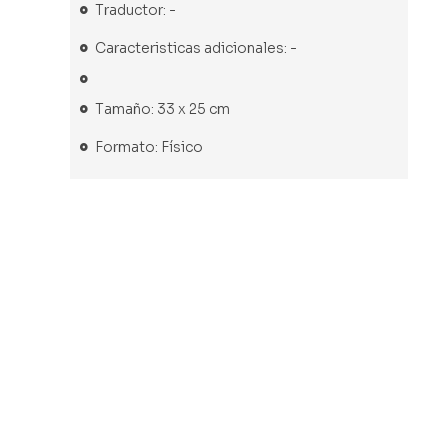
Traductor: -
Caracteristicas adicionales: -
Tamaño: 33 x 25 cm
Formato: Físico
Libro usado
Libro usado
Libro usado
Arrecifes
Comet
Wildlife