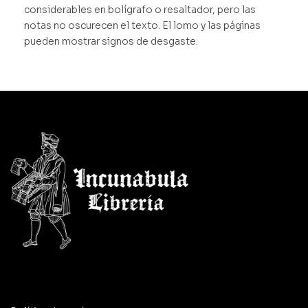
considerables en bolígrafo o resaltador, pero las
notas no oscurecen el texto. El lomo y las páginas
pueden mostrar signos de desgaste.