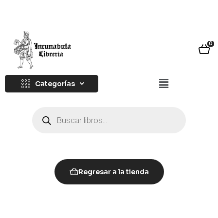
0
Categorías
Regresar a la tienda