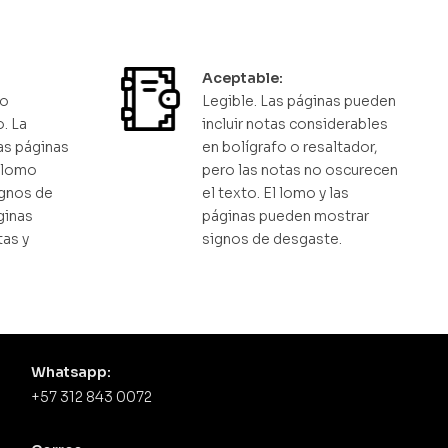
Aceptable:
ro
Legible. Las páginas pueden
. La
incluir notas considerables
as páginas
en bolígrafo o resaltador,
l lomo
pero las notas no oscurecen
gnos de
el texto. El lomo y las
ginas
páginas pueden mostrar
tas y
signos de desgaste.
Whatsapp:
+57 312 843 0072