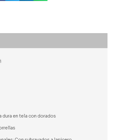
i
a dura en tela con dorados
orrellas
onales: Con subrayados a lapicero