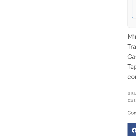
Mi
Tr
Ca
Tap
co
SK
Cat
Com