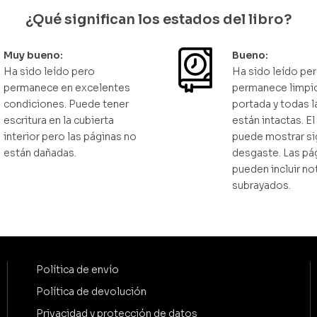
¿Qué significan los estados del libro?
Muy bueno:
Bueno:
Ha sido leído pero
Ha sido leído pe
permanece en excelentes
permanece limpio
condiciones. Puede tener
portada y todas l
escritura en la cubierta
están intactas. E
interior pero las páginas no
puede mostrar si
están dañadas.
desgaste. Las pá
pueden incluir no
subrayados.
Política de envío
Política de devolución
Privacidad y protección de datos