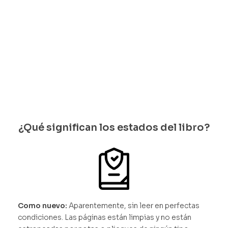
Solo
Solo
disponi
quedan 1
quedan 1
bles
disponib
disponi
les
bles
¿Qué significan los estados del libro?
Como nuevo:
Aparentemente, sin leer en perfectas
condiciones. Las páginas están limpias y no están