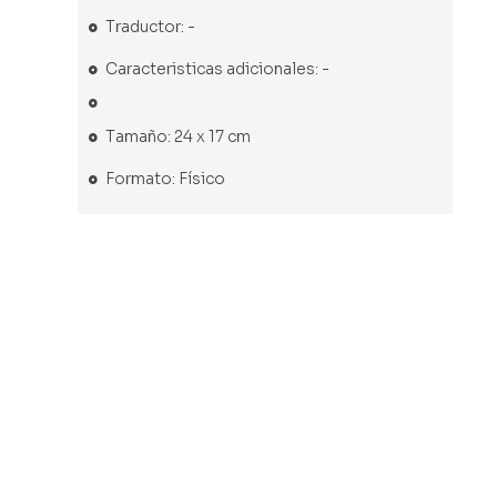
Traductor: -
Caracteristicas adicionales: -
Tamaño: 24 x 17 cm
Formato: Físico
Libro usado
Libro usado
Libro usado
Libro usado
Se
Tipos
Tamerlan
Cuentos