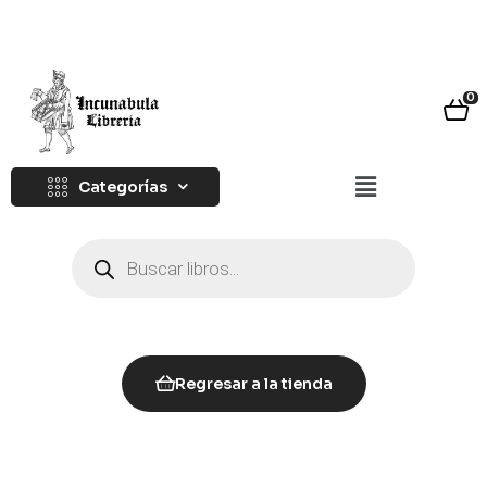
0
Categorías
Regresar a la tienda