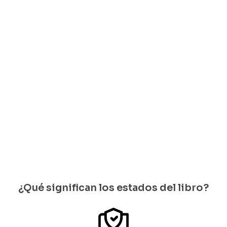
María
Luis López
Ramón Illán
Bernardo
Mesa
Bacca
Arias
Abdala
Trujillo
$
25.000
$
20.000
Juan
$
18.000
Gossaín
Solo
Solo
Solo
$
20.000
quedan 1
quedan 1
quedan 1
disponi
disponi
Solo
disponib
bles
bles
quedan 1
les
disponi
bles
¿Qué significan los estados del libro?