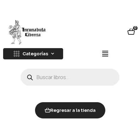
0
Categorías
Regresar a la tienda