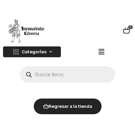
0
Categorías
Regresar a la tienda