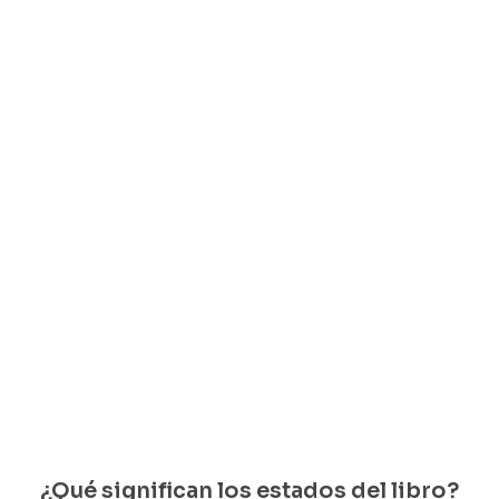
Los
Obras
Arne
campesinos
escogidas
Bjornstiern
e Bjornson
Wladislaw
Henryk
$
18.000
Reymont
Pontoppidan
Solo
Wladislaw
Henryk
Reymont
Pontoppid
quedan 1
an
$
70.000
disponib
$
70.000
les
Solo
Solo
quedan 1
quedan 1
disponi
disponi
bles
bles
¿Qué significan los estados del libro?