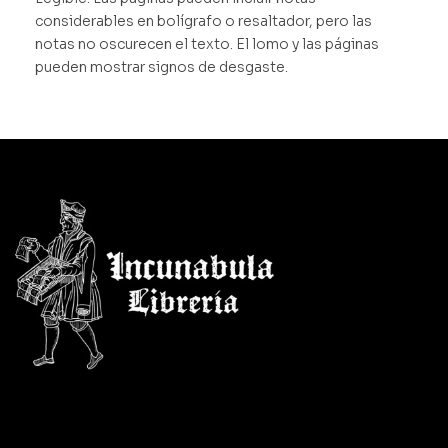
considerables en bolígrafo o resaltador, pero las
notas no oscurecen el texto. El lomo y las páginas
pueden mostrar signos de desgaste.