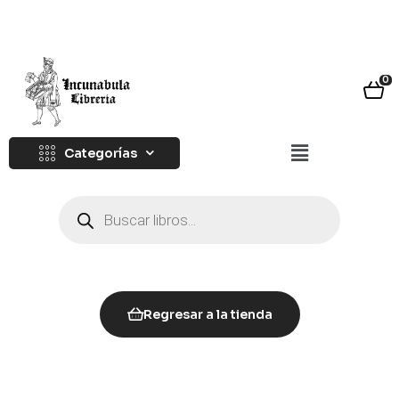
0
Categorías
Regresar a la tienda