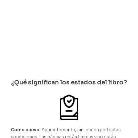
quedan 1
$
120.000
$
120.000
quedan 1
disponib
disponib
$
140.000
$
140.000
les
les
Solo
Solo
quedan 1
quedan 1
disponib
disponib
les
les
¿Qué significan los estados del libro?
Como nuevo:
Aparentemente, sin leer en perfectas
condiciones. Las páginas están limpias y no están